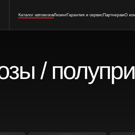
Каталог автовозов
Лизинг
Гарантия и сервис
Партнерам
О ко
озы / полупр