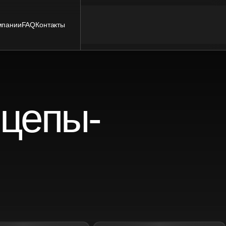
мпании
FAQ
Контакты
ицепы-