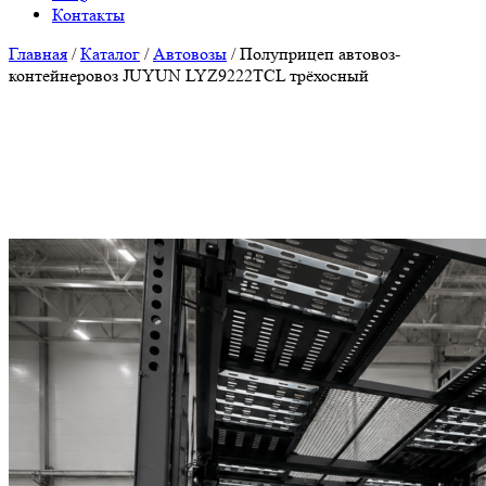
Контакты
Главная
/
Каталог
/
Автовозы
/
Полуприцеп автовоз-
контейнеровоз JUYUN LYZ9222TCL трёхосный